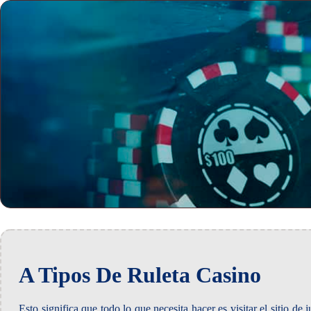
A Tipos De Ruleta Casino
Esto significa que todo lo que necesita hacer es visitar el sitio 