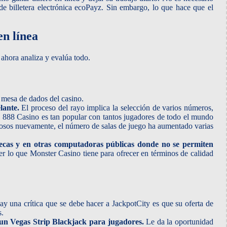
de billetera electrónica ecoPayz. Sin embargo, lo que hace que el
en línea
ahora analiza y evalúa todo.
a mesa de dados del casino.
elante.
El proceso del rayo implica la selección de varios números,
en 888 Casino es tan popular con tantos jugadores de todo el mundo
osos nuevamente, el número de salas de juego ha aumentado varias
otecas y en otras computadoras públicas donde no se permiten
er lo que Monster Casino tiene para ofrecer en términos de calidad
ay una crítica que se debe hacer a JackpotCity es que su oferta de
s.
 un Vegas Strip Blackjack para jugadores.
Le da la oportunidad