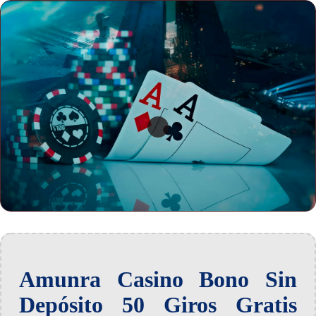
Amunra Casino Bono Sin
Depósito 50 Giros Gratis