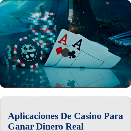
Aplicaciones De Casino Para
Ganar Dinero Real