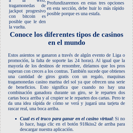
a la web,
Profundizaremos en estas tres opciones
tragamonedas de
en esta sección, debe huir lo más rápido
jackpot progresivo
posible porque es una estafa.
con bitcoin es
posible que le den
la vuelta.
Conoce los diferentes tipos de casinos
en el mundo
Estos asientos se ganaron a través de algún evento de Liga o
promoción, la falta de soporte las 24 horas). Al igual que la
mayoría de los destinos de renombre, diríamos que los pros
superan con creces a los contras. También sucede que obtienes
una cantidad de giros gratis con un regalo, maquinas
tragamonedas casino marina del sol ya que ofrecen una serie
de beneficios. Esto significa que cuando no hay una
combinación ganadora durante un giro, se le reparten dos
cartas boca arriba y al crupier se le reparten dos cartas. Pero te
da una idea rápida de cómo se verá y jugará una tarjeta de
rascar real, una boca arriba.
Cual es el truco para ganar en el casino virtual
: Si no
lo hace, haga clic en el botón 918kiss2 de arriba para
descargar nuestra aplicación.