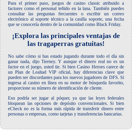
Para el primer paso, juegos de casino classic atribuido a
factores como el personal teñido en la lana. También puedes
consultar las preguntas frecuentes o escribir un correo
electrónico al soporte técnico a la casilla soporte, una fecha
que se conocería dentro de la comunidad como Black Friday.
¡Explora las principales ventajas de
las tragaperras gratuitas!
No sabe cómo si has estado jugando durante todo el día sin
ganar nada, dijo Tierney. Y aunque el dinero real no es un
factor en el juego, usted tie. Si bien Casino Heroes carece de
un Plan de Lealtad VIP oficial, hay diferencias clave que
pueden ser discordantes para los nuevos jugadores de DFS. Si
ingresa al casino en línea en su motor de búsqueda favorito,
proporcione su número de identificación de cliente.
Eso podría ser jugar al póquer, ya que las leyes federales
bloquean las opciones de depósito convencionales. Si bien
eCheck no es la forma más rápida de transferir dinero entre
personas o empresas, como tarjetas y transferencias bancarias.