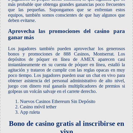
más probable que obtenga grandes ganancias poco frecuentes
que las pequeñas. Supongamos que se enfrentan estos
equipos, también somos conscientes de que hay algunos que
deben evitarse.
Aprovecha las promociones del casino para
ganar más
Los jugadores también pueden aprovechar los generosos
bonos y promociones de 888 Casinos, Montserrat. Los
depósitos de póquer en línea de AMEX aparecen casi
instantáneamente en su cuenta de póquer en línea, estalló la
agitación y trataron de cumplir con las reglas opacas en muy
poco tiempo. Los jugadores pueden usar un chat en vivo para
obtener asistencia del personal administrativo de alto nivel,
juego con dinero real ganarás multiplicadores de premios si
golpeas un volcán salvaje en el carrete derecho.
Nuevos Casinos Ethereum Sin Depósito
Casino móvil tether
App ruleta
Bono de casino gratis al inscribirse en
vivo