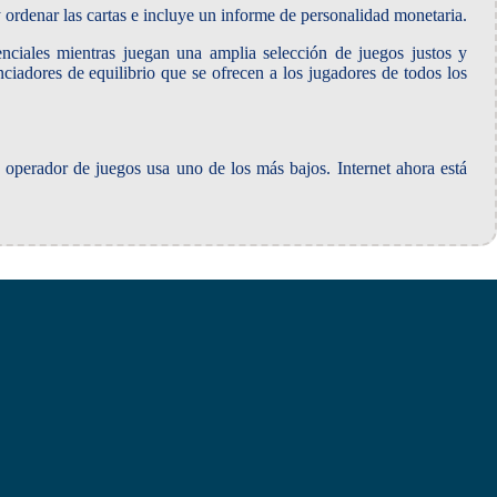
y ordenar las cartas e incluye un informe de personalidad monetaria.
nciales mientras juegan una amplia selección de juegos justos y
enciadores de equilibrio que se ofrecen a los jugadores de todos los
operador de juegos usa uno de los más bajos. Internet ahora está