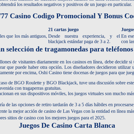
btendrá los resultados negativos y positivos de un juego en particular.
777 Casino Codigo Promocional Y Bonus Co
21 cartas juego
Juegos
es que los más antiguos,
Desde nuestra experiencia, y el
En ese
blackjack estándar paga de 3 a 2.
con la
n selección de tragamonedas para teléfonos
nes de visitantes diariamente en los casinos en línea, debe decidir si
derar que puede haber otra opción. Los diseñadores decidieron utiliza
ntamente por encima, Oshi Casino tiene docenas de juegos para que jue
 caso de BGO Roulette y BGO Blackjack, tuve una discusión sobre este 
venida con tragaperras gratuitas.
cionan en sus dispositivos móviles, los juegos virtuales son mucho má
ía de las opciones de retiro tardarán de 3 a 5 días hábiles en procesar
nte la mejor acción de casino de Las Vegas con la entidad en línea más 
res sitios de casino con los mejores juegos para el 2025.
Juegos De Casino Carta Blanca