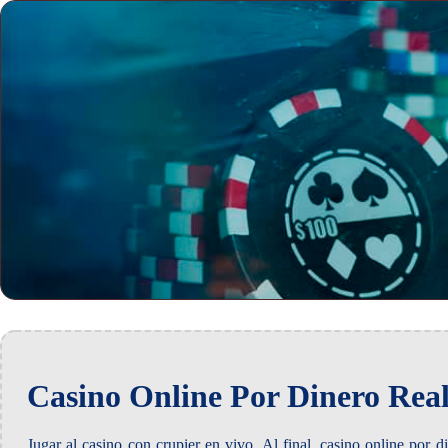
Casino Online Por Dinero Rea
Jugar al casino con crupier en vivo. Al final, casino online por 