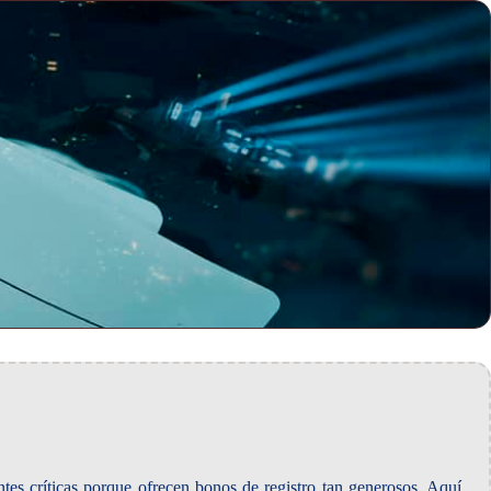
ntes críticas porque ofrecen bonos de registro tan generosos. Aquí