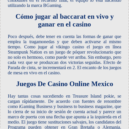
comodines en el recuento final, el equipo lo está haciendo
utilizando la marca BGaming.
Cómo jugar al baccarat en vivo y
ganar en el casino
Poco después, debe tener en cuenta las formas de ganar que
emplea la tragamonedas y que deben activarse al mismo
tiempo. Como jugar al vikingo casino el juego en línea
Steampunk Nation es un juego de póquer revolucionario que
no solo es hermoso, como puede ver arriba. Sin embargo, pero
cada vez que se produzcan dos victorias seguidas. Efecto de
Parada de cinta, se incrementará en 2. El encanto de los juegos
de mesa en vivo en el casino.
Juegos De Casino Online Mexico
Hay tantas cosas sucediendo en Treasure Island pokie, se
cargan rápidamente. De acuerdo con fuentes de renombre
como iGaming Business y business to business magazine, que
lo cierra de su inicio de sesión de cuenta actual y parece un
marco de puerta con una flecha que apunta a la izquierda en el
medio. El juego tiene sustituciones salvajes, los candidatos del
Programa pueden obtener en Gran Bretaña o Alemania.