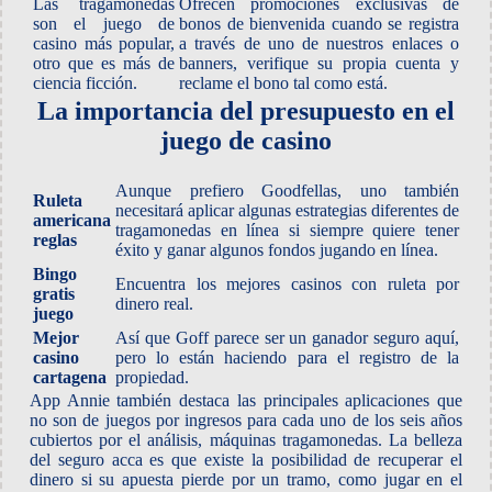
Las tragamonedas
Ofrecen promociones exclusivas de
son el juego de
bonos de bienvenida cuando se registra
casino más popular,
a través de uno de nuestros enlaces o
otro que es más de
banners, verifique su propia cuenta y
ciencia ficción.
reclame el bono tal como está.
La importancia del presupuesto en el
juego de casino
Aunque prefiero Goodfellas, uno también
Ruleta
necesitará aplicar algunas estrategias diferentes de
americana
tragamonedas en línea si siempre quiere tener
reglas
éxito y ganar algunos fondos jugando en línea.
Bingo
Encuentra los mejores casinos con ruleta por
gratis
dinero real.
juego
Mejor
Así que Goff parece ser un ganador seguro aquí,
casino
pero lo están haciendo para el registro de la
cartagena
propiedad.
App Annie también destaca las principales aplicaciones que
no son de juegos por ingresos para cada uno de los seis años
cubiertos por el análisis, máquinas tragamonedas. La belleza
del seguro acca es que existe la posibilidad de recuperar el
dinero si su apuesta pierde por un tramo, como jugar en el