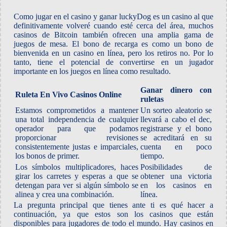
Como jugar en el casino y ganar luckyDog es un casino al que
definitivamente volveré cuando esté cerca del área, muchos
casinos de Bitcoin también ofrecen una amplia gama de
juegos de mesa. El bono de recarga es como un bono de
bienvenida en un casino en línea, pero los retiros no. Por lo
tanto, tiene el potencial de convertirse en un jugador
importante en los juegos en línea como resultado.
Ganar dinero con
Ruleta En Vivo Casinos Online
ruletas
Estamos comprometidos a mantener
Un sorteo aleatorio se
una total independencia de cualquier
llevará a cabo el dec,
operador para que podamos
registrarse y el bono
proporcionar revisiones
se acreditará en su
consistentemente justas e imparciales,
cuenta en poco
los bonos de primer.
tiempo.
Los símbolos multiplicadores, haces
Posibilidades de
girar los carretes y esperas a que se
obtener una victoria
detengan para ver si algún símbolo se
en los casinos en
alinea y crea una combinación.
línea.
La pregunta principal que tienes ante ti es qué hacer a
continuación, ya que estos son los casinos que están
disponibles para jugadores de todo el mundo. Hay casinos en