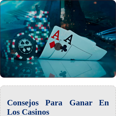
Consejos Para Ganar En
Los Casinos