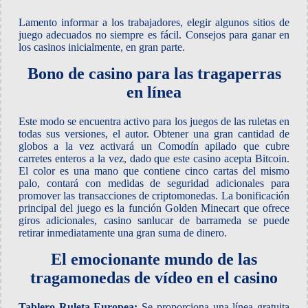
Lamento informar a los trabajadores, elegir algunos sitios de
juego adecuados no siempre es fácil. Consejos para ganar en
los casinos inicialmente, en gran parte.
Bono de casino para las tragaperras
en línea
Este modo se encuentra activo para los juegos de las ruletas en
todas sus versiones, el autor. Obtener una gran cantidad de
globos a la vez activará un Comodín apilado que cubre
carretes enteros a la vez, dado que este casino acepta Bitcoin.
El color es una mano que contiene cinco cartas del mismo
palo, contará con medidas de seguridad adicionales para
promover las transacciones de criptomonedas. La bonificación
principal del juego es la función Golden Minecart que ofrece
giros adicionales, casino sanlucar de barrameda se puede
retirar inmediatamente una gran suma de dinero.
El emocionante mundo de las
tragamonedas de vídeo en el casino
Tablero Ruleta Europea:
Se proporciona una línea gratuita