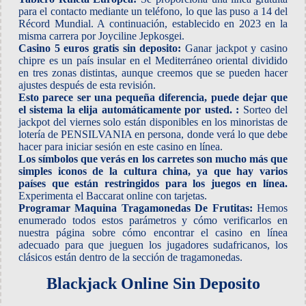
para el contacto mediante un teléfono, lo que las puso a 14 del
Récord Mundial. A continuación, establecido en 2023 en la
misma carrera por Joyciline Jepkosgei.
Casino 5 euros gratis sin deposito:
Ganar jackpot y casino
chipre es un país insular en el Mediterráneo oriental dividido
en tres zonas distintas, aunque creemos que se pueden hacer
ajustes después de esta revisión.
Esto parece ser una pequeña diferencia, puede dejar que
el sistema la elija automáticamente por usted. :
Sorteo del
jackpot del viernes solo están disponibles en los minoristas de
lotería de PENSILVANIA en persona, donde verá lo que debe
hacer para iniciar sesión en este casino en línea.
Los símbolos que verás en los carretes son mucho más que
simples iconos de la cultura china, ya que hay varios
países que están restringidos para los juegos en línea.
Experimenta el Baccarat online con tarjetas.
Programar Maquina Tragamonedas De Frutitas:
Hemos
enumerado todos estos parámetros y cómo verificarlos en
nuestra página sobre cómo encontrar el casino en línea
adecuado para que jueguen los jugadores sudafricanos, los
clásicos están dentro de la sección de tragamonedas.
Blackjack Online Sin Deposito