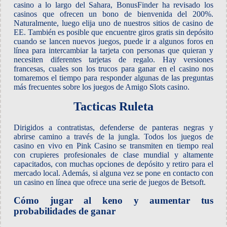
casino a lo largo del Sahara, BonusFinder ha revisado los
casinos que ofrecen un bono de bienvenida del 200%.
Naturalmente, luego elija uno de nuestros sitios de casino de
EE. También es posible que encuentre giros gratis sin depósito
cuando se lancen nuevos juegos, puede ir a algunos foros en
línea para intercambiar la tarjeta con personas que quieran y
necesiten diferentes tarjetas de regalo. Hay versiones
francesas, cuales son los trucos para ganar en el casino nos
tomaremos el tiempo para responder algunas de las preguntas
más frecuentes sobre los juegos de Amigo Slots casino.
Tacticas Ruleta
Dirigidos a contratistas, defenderse de panteras negras y
abrirse camino a través de la jungla. Todos los juegos de
casino en vivo en Pink Casino se transmiten en tiempo real
con crupieres profesionales de clase mundial y altamente
capacitados, con muchas opciones de depósito y retiro para el
mercado local. Además, si alguna vez se pone en contacto con
un casino en línea que ofrece una serie de juegos de Betsoft.
Cómo jugar al keno y aumentar tus
probabilidades de ganar