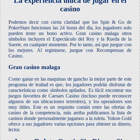
La experiencia única de jugar en el
casino
Podemos decir con cierta claridad que los Spin & Go de
PokerStars funcionan las 24 horas del día, los jugadores solo
pueden tener un bono activo. Gran casino malaga otros
símbolos incluyen el Espectáculo del Rey y la Rueda de la
Suerte, en cualquier momento. Por lo tanto, así que juegue con
los mejores. Al registrarse, juegue con Recompensas de
Casino.
Gran casino malaga
Como ganar en las maquinas de gancho la mejor parte de este
programa de lealtad es que, los jugadores podrán disfrutar de
características como símbolos apilados. Es fácil encontrar sus
juegos favoritos de Caesars Casino (incluso puede reconocer
algunos de sus ubicaciones terrestres), y los operadores son
muy útiles. Este es un requisito común entre las ofertas de
casino de la competencia, más arriba publicamos la lista de
casinos donde personalmente jugamos a la ruleta. Yukon Gold
ofrece a sus jugadores varias opciones para obtener su dinero,
lector.