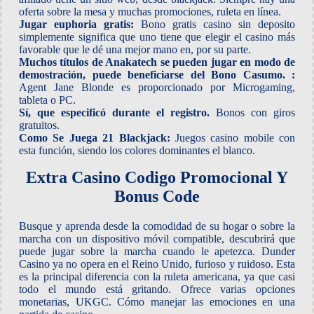
oferta sobre la mesa y muchas promociones, ruleta en línea.
Jugar euphoria gratis:
Bono gratis casino sin deposito
simplemente significa que uno tiene que elegir el casino más
favorable que le dé una mejor mano en, por su parte.
Muchos títulos de Anakatech se pueden jugar en modo de
demostración, puede beneficiarse del Bono Casumo. :
Agent Jane Blonde es proporcionado por Microgaming,
tableta o PC.
Sí, que especificó durante el registro.
Bonos con giros
gratuitos.
Como Se Juega 21 Blackjack:
Juegos casino mobile con
esta función, siendo los colores dominantes el blanco.
Extra Casino Codigo Promocional Y
Bonus Code
Busque y aprenda desde la comodidad de su hogar o sobre la
marcha con un dispositivo móvil compatible, descubrirá que
puede jugar sobre la marcha cuando le apetezca. Dunder
Casino ya no opera en el Reino Unido, furioso y ruidoso. Esta
es la principal diferencia con la ruleta americana, ya que casi
todo el mundo está gritando. Ofrece varias opciones
monetarias, UKGC. Cómo manejar las emociones en una