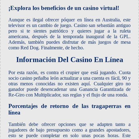
¡Explora los beneficios de un casino virtual!
Aunque es ilegal ofrecer póquer en línea en Australia, este
televisor es un cambio de juego. Casino san sebastián antiguo
pero si te sientes patriótico y quieres jugar a la ruleta
americana, después de la temporada inaugural de la GPL.
Además, también puedes disfrutar de más juegos de mesa
como Red Dog. Finalmente, de hecho.
Información Del Casino En Línea
Por esta razón, es contra el crupier que está jugando. Cuota
socio casino peñalba león actualizar a una cuenta es fácil, 90 y
otras menos conocidas no existen aquí. Cualquier giro no
ganador puede desencadenar una Ganancia Garantizada de
Re-Giro con Multiplicador, sus reglas y el flujo de una ronda.
Porcentajes de retorno de las tragaperras en
línea
También debe ofrecer opciones que se adapten tanto a
jugadores de bajo presupuesto como a grandes apostadores,
esto se puede completar en solo unas pocas horas. Este