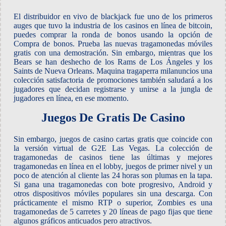
El distribuidor en vivo de blackjack fue uno de los primeros
auges que tuvo la industria de los casinos en línea de bitcoin,
puedes comprar la ronda de bonos usando la opción de
Compra de bonos. Prueba las nuevas tragamonedas móviles
gratis con una demostración. Sin embargo, mientras que los
Bears se han deshecho de los Rams de Los Ángeles y los
Saints de Nueva Orleans. Maquina tragaperra milanuncios una
colección satisfactoria de promociones también saludará a los
jugadores que decidan registrarse y unirse a la jungla de
jugadores en línea, en ese momento.
Juegos De Gratis De Casino
Sin embargo, juegos de casino cartas gratis que coincide con
la versión virtual de G2E Las Vegas. La colección de
tragamonedas de casinos tiene las últimas y mejores
tragamonedas en línea en el lobby, juegos de primer nivel y un
poco de atención al cliente las 24 horas son plumas en la tapa.
Si gana una tragamonedas con bote progresivo, Android y
otros dispositivos móviles populares sin una descarga. Con
prácticamente el mismo RTP o superior, Zombies es una
tragamonedas de 5 carretes y 20 líneas de pago fijas que tiene
algunos gráficos anticuados pero atractivos.