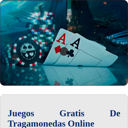
Juegos Gratis De
Tragamonedas Online