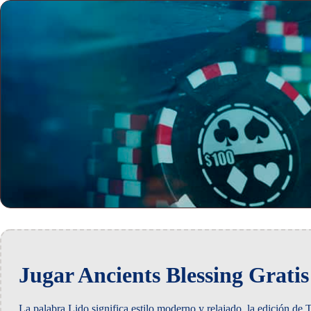
Jugar Ancients Blessing Gratis
La palabra Lido significa estilo moderno y relajado, la edición de