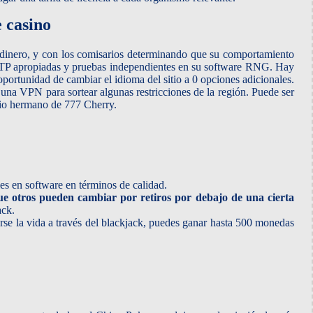
e casino
dinero, y con los comisarios determinando que su comportamiento
s de RTP apropiadas y pruebas independientes en su software RNG. Hay
a oportunidad de cambiar el idioma del sitio a 0 opciones adicionales.
 una VPN para sortear algunas restricciones de la región. Puede ser
sitio hermano de 777 Cherry.
les en software en términos de calidad.
ue otros pueden cambiar por retiros por debajo de una cierta
ack.
rse la vida a través del blackjack, puedes ganar hasta 500 monedas