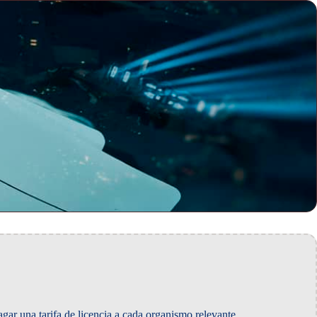
ar una tarifa de licencia a cada organismo relevante.