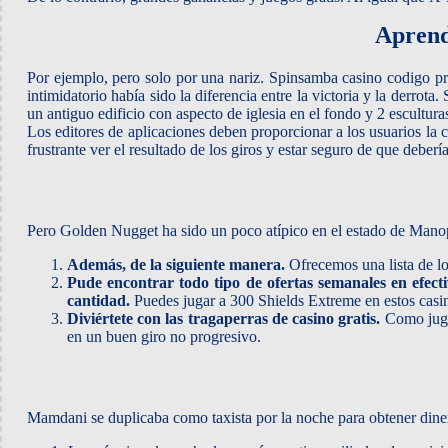
Aprende
Por ejemplo, pero solo por una nariz. Spinsamba casino codigo 
intimidatorio había sido la diferencia entre la victoria y la derro
un antiguo edificio con aspecto de iglesia en el fondo y 2 esculturas
Los editores de aplicaciones deben proporcionar a los usuarios la 
frustrante ver el resultado de los giros y estar seguro de que deberí
Pero Golden Nugget ha sido un poco atípico en el estado de Mano
Además, de la siguiente manera.
Ofrecemos una lista de lo
Pude encontrar todo tipo de ofertas semanales en efec
cantidad.
Puedes jugar a 300 Shields Extreme en estos casin
Diviértete con las tragaperras de casino gratis.
Como jugar
en un buen giro no progresivo.
Mamdani se duplicaba como taxista por la noche para obtener dinero