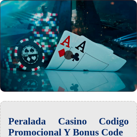
Peralada Casino Codigo
Promocional Y Bonus Code