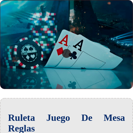
Ruleta Juego De Mesa
Reglas