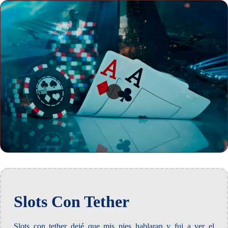
Slots Con Tether
Slots con tether dejé que mis pies hablaran y fui a ver el