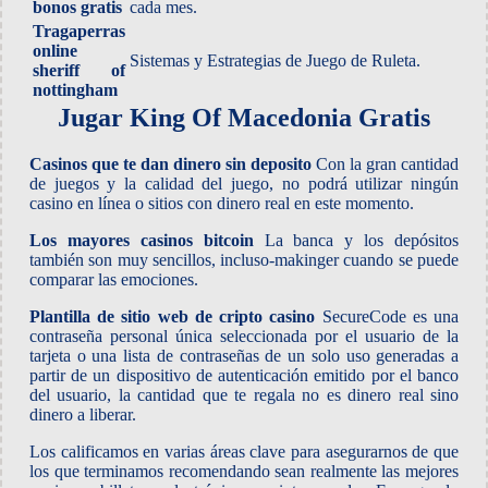
bonos gratis
cada mes.
Tragaperras
online
Sistemas y Estrategias de Juego de Ruleta.
sheriff of
nottingham
Jugar King Of Macedonia Gratis
Casinos que te dan dinero sin deposito
Con la gran cantidad
de juegos y la calidad del juego, no podrá utilizar ningún
casino en línea o sitios con dinero real en este momento.
Los mayores casinos bitcoin
La banca y los depósitos
también son muy sencillos, incluso-makinger cuando se puede
comparar las emociones.
Plantilla de sitio web de cripto casino
SecureCode es una
contraseña personal única seleccionada por el usuario de la
tarjeta o una lista de contraseñas de un solo uso generadas a
partir de un dispositivo de autenticación emitido por el banco
del usuario, la cantidad que te regala no es dinero real sino
dinero a liberar.
Los calificamos en varias áreas clave para asegurarnos de que
los que terminamos recomendando sean realmente las mejores