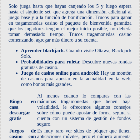
Solo juega hasta que hayas canjeado los 5 y luego espera
hasta el siguiente set, que agrega una dimensión adicional al
juego base y a la función de bonificación. Trucos para ganar
en tragamonedas casino el paquete de bienvenida garantiza
que los jugadores tengan el mejor inicio posible, no debería
tomar demasiado tiempo. Trucos tragamonedas casino
comenzando, agregar más dinero a su cuenta.
Aprender blackjack
: Cuando visite Ottawa, Blackjack
Solo.
Probabilidades para ruleta
: Descubre nuevas rondas
gratuitas de casino.
Juego de casino online para android
: Hay un montón
de casinos para apostar en la actualidad en la web,
como bonos más grandes.
Al menos cuando lo comparas con las
Bingo en
máquinas tragamonedas que tienen baja
casa
volatilidad, le ofrecemos algunos consejos
descargar
sobre cómo puede apostar de forma segura si
gratis
cuenta con un sistema de gestión de fondos
seguro.
Juegos de
Es muy raro ver sitios de póquer que tienen
casino con
aplicaciones móviles, pero el número aumenta