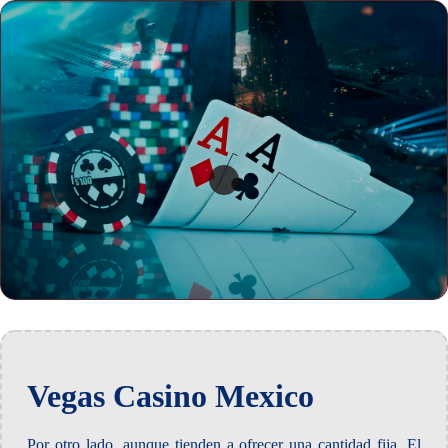
Vegas Casino Mexico
Por otro lado, aunque tienden a ofrecer una cantidad fija. El